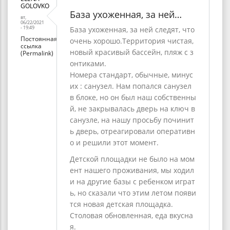
GOLOVKO
База ухоженная, за ней…
вт,
06/22/2021
- 19:49
База ухоженная, за ней следят, что
Постоянная
очень хорошо.Территория чистая,
ссылка
новый красивый бассейн, пляж с з
(Permalink)
онтиками.
Номера стандарт, обычные, минус
их : санузел. Нам попался санузел
в блоке, но он был наш собственны
й, не закрывалась дверь на ключ в
санузле, на нашу просьбу починит
ь дверь, отреагировали оперативн
о и решили этот момент.
Детской площадки не было на мом
ент нашего проживания, мы ходил
и на другие базы с ребенком играт
ь, но сказали что этим летом появи
тся новая детская площадка.
Столовая обновленная, еда вкусна
я.