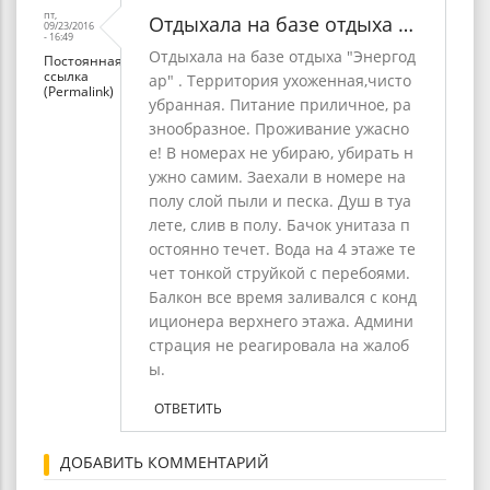
пт,
Отдыхала на базе отдыха …
09/23/2016
- 16:49
Отдыхала на базе отдыха "Энергод
Постоянная
ссылка
ар" . Территория ухоженная,чисто
(Permalink)
убранная. Питание приличное, ра
знообразное. Проживание ужасно
е! В номерах не убираю, убирать н
ужно самим. Заехали в номере на
полу слой пыли и песка. Душ в туа
лете, слив в полу. Бачок унитаза п
остоянно течет. Вода на 4 этаже те
чет тонкой струйкой с перебоями.
Балкон все время заливался с конд
иционера верхнего этажа. Админи
страция не реагировала на жалоб
ы.
ОТВЕТИТЬ
ДОБАВИТЬ КОММЕНТАРИЙ