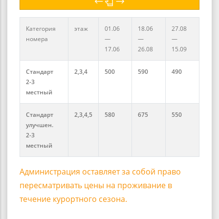
Категория
этаж
01.06
18.06
27.08
номера
—
—
—
17.06
26.08
15.09
Стандарт
2,3,4
500
590
490
2-3
местный
Стандарт
2,3,4,5
580
675
550
улучшен.
2-3
местный
Администрация оставляет за собой право
пересматривать цены на проживание в
течение курортного сезона.