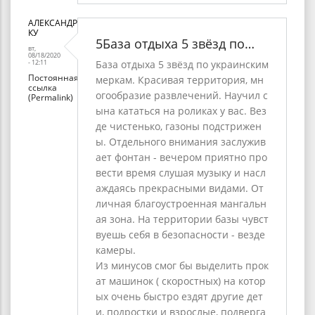
АЛЕКСАНДР
КУ
5База отдыха 5 звёзд по…
вт,
08/18/2020
- 12:11
База отдыха 5 звёзд по украинским
Постоянная
меркам. Красивая территория, мн
ссылка
огообразие развлечений. Научил с
(Permalink)
ына кататься на роликах у вас. Вез
де чистенько, газоны подстрижен
ы. Отдельного внимания заслужив
ает фонтан - вечером приятно про
вести время слушая музыку и насл
аждаясь прекрасными видами. От
личная благоустроенная мангальн
ая зона. На территории базы чувст
вуешь себя в безопасности - везде
камеры.
Из минусов смог бы выделить прок
ат машинок ( скоростных) на котор
ых очень быстро ездят другие дет
и, подростки и взрослые, подверга