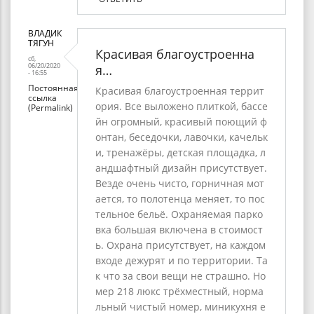
ВЛАДИК
ТЯГУН
Красивая благоустроенна
сб,
06/20/2020
я…
- 16:55
Постоянная
Красивая благоустроенная террит
ссылка
ория. Все выложено плиткой, бассе
(Permalink)
йн огромный, красивый поющий ф
онтан, беседочки, лавочки, качельк
и, тренажёры, детская площадка, л
андшафтный дизайн присутствует.
Везде очень чисто, горничная мот
ается, то полотенца меняет, то пос
тельное бельё. Охраняемая парко
вка большая включена в стоимост
ь. Охрана присутствует, на каждом
входе дежурят и по территории. Та
к что за свои вещи не страшно. Но
мер 218 люкс трёхместный, норма
льный чистый номер, миникухня е