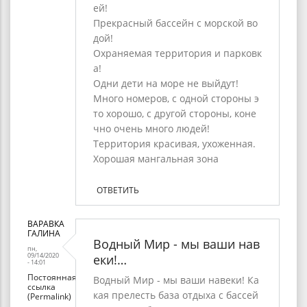
ей!
Прекрасный бассейн с морской во
дой!
Охраняемая территория и парковк
а!
Одни дети на море не выйдут!
Много номеров, с одной стороны э
то хорошо, с другой стороны, коне
чно очень много людей!
Территория красивая, ухоженная.
Хорошая мангальная зона
ОТВЕТИТЬ
ВАРАВКА
ГАЛИНА
Водный Мир - мы ваши нав
пн,
09/14/2020
еки!…
- 14:01
Постоянная
Водный Мир - мы ваши навеки! Ка
ссылка
кая прелесть база отдыха с бассей
(Permalink)