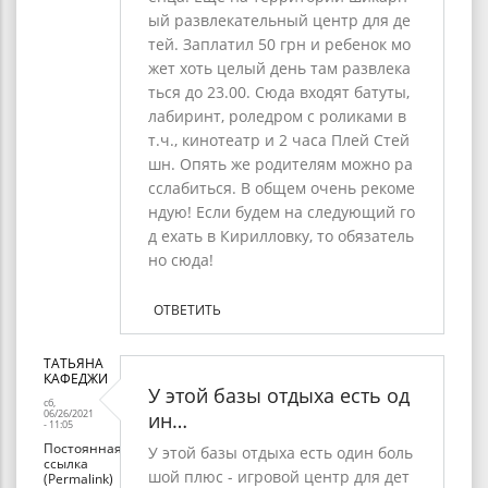
ый развлекательный центр для де
тей. Заплатил 50 грн и ребенок мо
жет хоть целый день там развлека
ться до 23.00. Сюда входят батуты,
лабиринт, роледром с роликами в
т.ч., кинотеатр и 2 часа Плей Стей
шн. Опять же родителям можно ра
сслабиться. В общем очень рекоме
ндую! Если будем на следующий го
д ехать в Кирилловку, то обязатель
но сюда!
ОТВЕТИТЬ
ТАТЬЯНА
КАФЕДЖИ
У этой базы отдыха есть од
сб,
06/26/2021
ин…
- 11:05
Постоянная
У этой базы отдыха есть один боль
ссылка
шой плюс - игровой центр для дет
(Permalink)