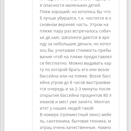
я опасности маленьких детей.
Пляж хороший, но хотелось бы что
б лучше убирался, т.к. чистится в о
сновном верхняя часть. Утром на
пляже пару раз встречалось собач
ье де.ьмо. Шезлонги даются в аре
нду за небольшие деньги, но хотел
ось бы, учитывая стоимость пребы
вания чтоб на пляже предоставлял
ся бесплатно. Можно выдавать кар
ту по которой брать его или возле
бассейна или на пляже. Возле басс
ейна утром до 8 часов выстраивае
тся очередь и за 2-3 минуты после
открытия бассейна процентов 80 л
ежаков и мест уже занято. Ментал
итет у наших людей такой.
В номере (трёхместный люкс) мебе
ль, сантехника, бытовая техника, м
атрац очень качественные. Намно