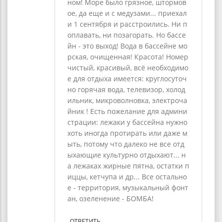
ном! Море было грязное, штормов
ое, да еще и с медузами... приехал
и 1 сентября и расстроились. Ни п
оплавать, ни позагорать. Но бассе
йн - это выход! Вода в бассейне мо
рская, очищенная! Красота! Номер
чистый, красивый, всё необходимо
е для отдыха имеется: круглосуточ
но горячая вода, телевизор, холод
ильник, микроволновка, электроча
йник ! Есть пожелание для админи
страции: лежаки у бассейна нужно
хоть иногда протирать или даже м
ыть, потому что далеко не все отд
ыхающие культурно отдыхают... н
а лежаках жирные пятна, остатки п
иццы, кетчупа и др... Все остально
е - территория, музыкальный фонт
ан, озеленение - БОМБА!
ОТВЕТИТЬ