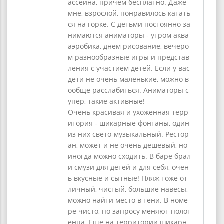
ассейна, причем бесплатно. Даже
мне, взрослой, понравилось катать
ся на горке. С детьми постоянно за
нимаются аниматоры - утром аква
аэробика, днём рисование, вечеро
м разнообразные игры и представ
ления с участием детей. Если у вас
дети не очень маленькие, можно в
ообще расслабиться. Аниматоры с
упер, такие активные!
Очень красивая и ухоженная терр
итория - шикарные фонтаны, один
из них свето-музыкальный. Рестор
ан, может и не очень дешёвый, но
иногда можно сходить. В баре брал
и смузи для детей и для себя, очен
ь вкусные и сытные! Пляж тоже от
личный, чистый, большие навесы,
можно найти место в тени. В номе
ре чисто, по запросу меняют полот
енца. Ещё на территории шикарн