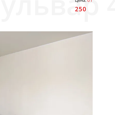
Цена:
от
250