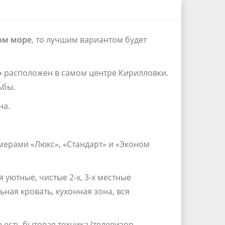
ом море
, то лучшим вариантом будет
»
расположен в самом
центре Кирилловки
.
ьбы.
на.
мерами «Люкс», «Стандарт» и «Эконом
я уютные, чистые 2-х, 3-х местные
ная кровать, кухонная зона, вся
е есть бытовая техника (телевизор,