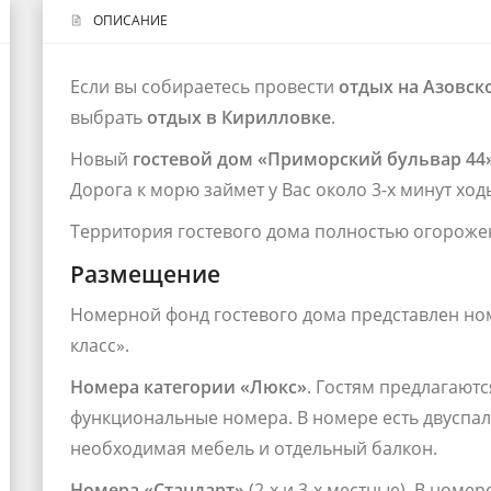
ОПИСАНИЕ
Если вы собираетесь провести
отдых на Азовск
выбрать
отдых в Кирилловке
.
Новый
гостевой дом «Приморский бульвар 44
Дорога к морю займет у Вас около 3-х минут ход
Территория гостевого дома полностью огороже
Размещение
Номерной фонд гостевого дома представлен но
класс».
Номера категории «Люкс»
. Гостям предлагаютс
функциональные номера. В номере есть двуспаль
необходимая мебель и отдельный балкон.
Номера «Стандарт»
(2-х и 3-х местные). В номер