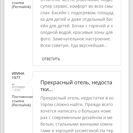
ссылка
супер сервис, комфорт во всех смы
Levoxi
(Permalink)
слах. Басейн с подогревом, площад
ка для детей и даже отдельный бас
ейн для детей. Бочки с горячей и х
олодной водой, красивые зоны для
фото. Замечательное настроение.
Всем советую. Еда вкуснейшая...
ОТВЕТИТЬ
ИРИНА
1977
Прекрасный отель, недоста
вт,
01/19/2021
тки…
- 17:16
Постоянная
Прекрасный отель, недостатки в ко
ссылка
тором сложно найти. Прежде всего
(Permalink)
хочется написать о больших номе
рах с современным дизайном и ме
белью, стильными ванными комна
тами и хорошей косметикой.На тер