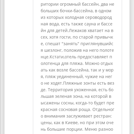
ритории огромный бассейн, два не
больших бочки-бассейна, в одном
из которых холодная сероводород
ная вода, есть также сауна и бассе
йн для детей.Лежаков хватает на в
сех, хотя гости, по старой привычк
е, спешат "занять" приглянувшийс
я шезлонг, положив на него полоте
нце.Кстати,отель предоставляет п
олотенца для пляжа. Можно отдых
ать как возле бассейна, так и у мор
я, пляж уединенный, чужие на нег
о не ходят.Пляжные зонты есть вез
де. Территория ухоженная, есть бо
льшая зеленая зона, на которой в
ысажены сосны, когда-то будет пре
красная сосновая роща. Отдельног
о внимания заслуживает рестран:
цены, как в Киеве, но при этом оче
нь большие порции. Меню разноо