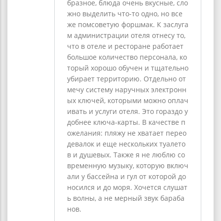
бразное, блюда очень вкусные, сло
жно выделить что-то одно, но все
же помсоветую форшмак. К заслуга
м администрации отеля отнесу то,
что в отеле и ресторане работает
большое количество персонала, ко
торый хорошо обучен и тщательно
убирает территорию. Отдельно от
мечу систему наручных электронн
ых ключей, которыми можно оплач
ивать и услуги отеля. Это гораздо у
добнее ключа-карты. В качестве п
ожелания: пляжу не хватает перео
девалок и еще нескольких туалето
в и душевых. Также я не люблю со
временную музыку, которую включ
али у бассейна и гул от которой до
носился и до моря. Хочется слушат
ь волны, а не мерный звук бараба
нов.