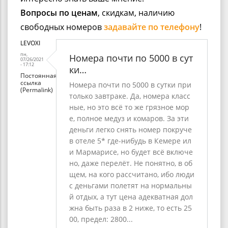
Вопросы по ценам
, скидкам, наличию
свободных номеров
задавайте по телефону
!
LEVOXI
пн,
Номера почти по 5000 в сут
07/26/2021
- 17:12
ки…
Постоянная
ссылка
Номера почти по 5000 в сутки при
(Permalink)
только завтраке. Да, номера класс
ные, но это всё то же грязное мор
е, полное медуз и комаров. За эти
деньги легко снять номер покруче
в отеле 5* где-нибудь в Кемере ил
и Мармарисе, но будет всё включе
но, даже перелёт. Не понятно, в об
щем, на кого рассчитано, ибо люди
с деньгами полетят на нормальны
й отдых, а тут цена адекватная дол
жна быть раза в 2 ниже, то есть 25
00, предел: 2800...