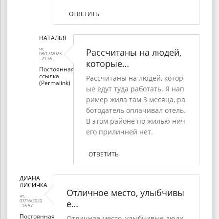
ОТВЕТИТЬ
НАТАЛЬЯ
чт,
Рассчитаны на людей,
08/17/2023
- 21:55
которые…
Постоянная
ссылка
Рассчитаны на людей, котор
(Permalink)
ые едут туда работать. Я нап
Ответ
ример жила там 3 месяца, ра
ботодатель оплачивал отель.
на
В этом районе по жилью нич
Номера
его приличней нет.
почти
ОТВЕТИТЬ
по
5000
ДИАНА
ЛИСИЧКА
в
Отличное место, улыбчивы
чт,
сутки…
07/16/2020
е…
- 16:57
от
Постоянная
Отличное место, улыбчивые люди,