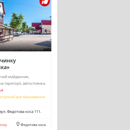
очинку
нка»
ячий майданчик,
на території, автостоянка.
ьё
оступний для бронювання
вул. Федотова коса 111.
инку
Федотова коса