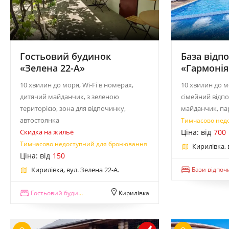
Гостьовий будинок
База відп
«Зелена 22-А»
«Гармонія
10 хвилин до моря, Wi-Fi в номерах,
10 хвилин до м
дитячий майданчик, з зеленою
сімейний відпо
територією, зона для відпочинку,
майданчик, па
автостоянка
Тимчасово нед
Скидка на жильё
Ціна: від
700
Тимчасово недоступний для бронювання
Кирилівка, 
Ціна: від
150
Кирилівка, вул. Зелена 22-А.
Бази відпоч
Гостьовий будинок
Кирилівка