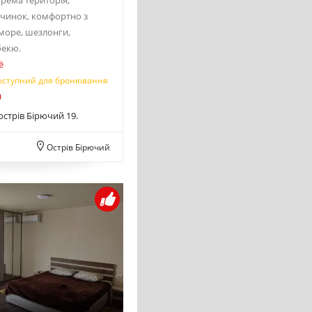
крема територія,
очинок, комфортно з
 море, шезлонги,
бекю.
ё
оступний для бронювання
0
острів Бірючий 19.
Острів Бірючий