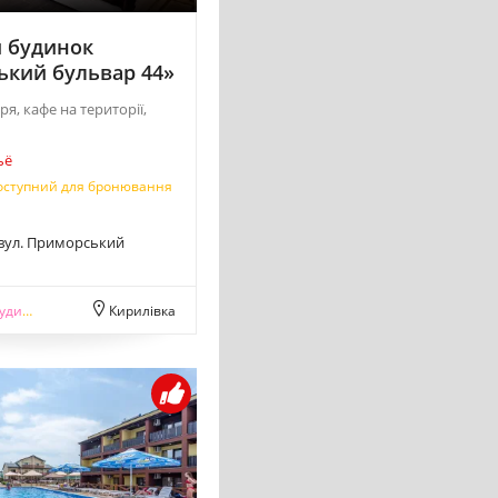
 будинок
кий бульвар 44»
я, кафе на території,
ьё
оступний для бронювання
 вул. Приморський
инок
Кирилівка