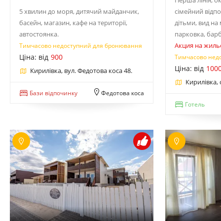
Перша лінія, о
5 хвилин до моря, дитячий майданчик,
сімейний відп
басейн, магазин, кафе на території,
дітьми, вид на
автостоянка.
парковка, бар
Акция на жиль
Тимчасово недоступний для бронювання
Ціна: від
900
Тимчасово нед
Ціна: від
100
Кирилівка, вул. Федотова коса 48.
Кирилівка, 
Бази відпочинку
Федотова коса
Готель