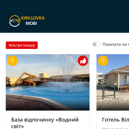
Показати на 
Фільтри пошуку
База відпочинку «Водний
Готель Віл
світ»