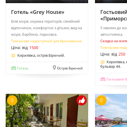
Готель «Grey House»
Гостьовий
«Приморсь
Біля моря, окрема територія, сімейний
відпочинок, комфортно з дітьми, вид на
5 хвилин до мор
море, барбекю, парковка.
автостоянка.
Скидка на жил
Тимчасово недоступний для бронювання
Ціна: від
1500
Тимчасово нед
Ціна: від
250
Кирилівка, острів Бірючий.
Кирилівка,
бульвар 44.
Готель
Острів Бірючий
Гостьовий буд