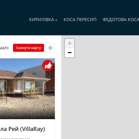
Основная
навигация
КИРИЛІВКА
КОСА ПЕРЕСИП
ФЕДОТОВА КОС
+
мапі
Скинути карту
−
ла Рей (VillaRay)