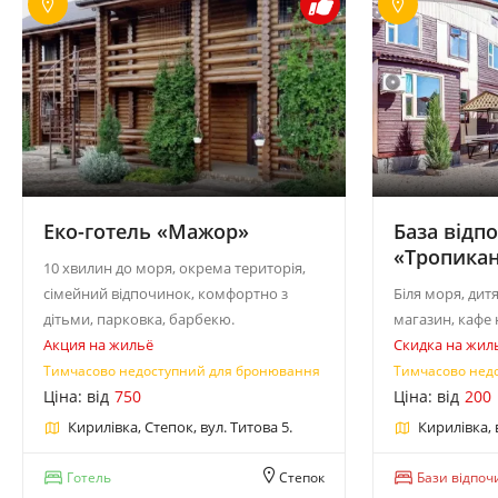
Еко-готель «Мажор»
База відп
«Тропика
10 хвилин до моря, окрема територія,
сімейний відпочинок, комфортно з
Біля моря, дит
дітьми, парковка, барбекю.
магазин, кафе 
Акция на жильё
Скидка на жил
Тимчасово недоступний для бронювання
Тимчасово нед
Ціна: від
750
Ціна: від
200
Кирилівка, Степок, вул. Титова 5.
Кирилівка, 
Готель
Степок
Бази відпоч