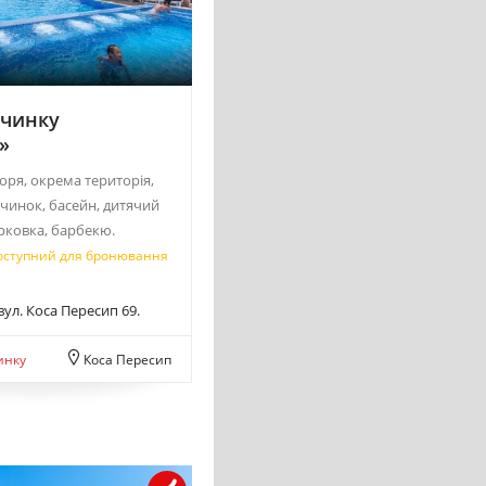
очинку
»
оря, окрема територія,
чинок, басейн, дитячий
рковка, барбекю.
оступний для бронювання
вул. Коса Пересип 69.
инку
Коса Пересип