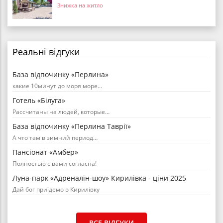
Знижка на житло
Реальні відгуки
База відпочинку «Перлина»
какие 10минут до моря море…
Готель «Білуга»
Рассчитаны на людей, которые…
База відпочинку «Перлина Таврії»
А что там в зимний период…
Пансіонат «Амбер»
Полностью с вами согласна!
Луна-парк «Адреналін-шоу» Кирилівка - ціни 2025
Дай бог приїдемо в Кирилівку
ВСЕ ВІДГУКИ