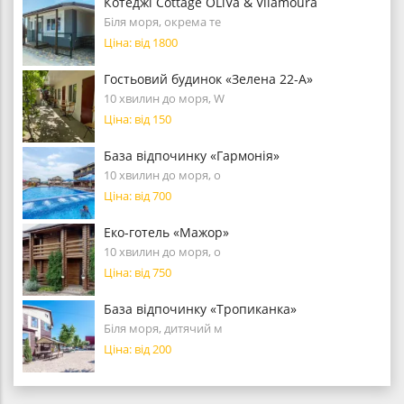
Котеджі Cottage OLiVa & Vilamoura
Біля моря, окрема те
Ціна: від 1800
Гостьовий будинок «Зелена 22-А»
10 хвилин до моря, W
Ціна: від 150
База відпочинку «Гармонія»
10 хвилин до моря, о
Ціна: від 700
Еко-готель «Мажор»
10 хвилин до моря, о
Ціна: від 750
База відпочинку «Тропиканка»
Біля моря, дитячий м
Ціна: від 200