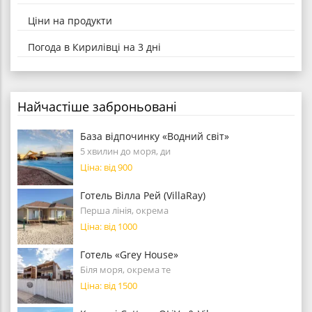
Ціни на продукти
Погода в Кирилівці на 3 дні
Найчастіше заброньовані
База відпочинку «Водний світ»
5 хвилин до моря, ди
Ціна: від 900
Готель Вілла Рей (VillaRay)
Перша лінія, окрема
Ціна: від 1000
Готель «Grey House»
Біля моря, окрема те
Ціна: від 1500