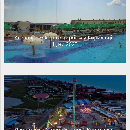
Аквапарк «Острів Скарбів» у Кирилівці -
Ціни 2025
Луна-парк «Адреналін-шоу» Кирилівка -