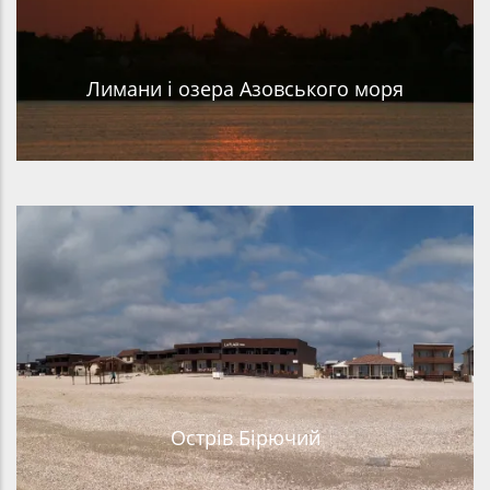
Лимани і озера Азовського моря
Острів Бірючий