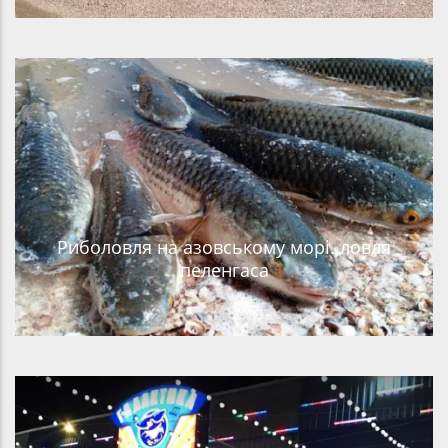
Риболовля на азовському морі. ловля
пеленгаса