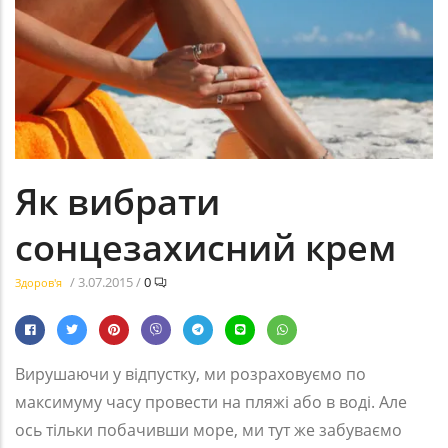
Як вибрати
сонцезахисний крем
/
3.07.2015
/
0
Здоров'я
Вирушаючи у відпустку, ми розраховуємо по
максимуму часу провести на пляжі або в воді. Але
ось тільки побачивши море, ми тут же забуваємо