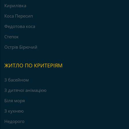
Кирилівка
Коса Пересип
Федотова коса
Степок
Острів Бірючий
ЖИТЛО ПО КРИТЕРІЯМ
З басейном
З дитячої анімацією
Біля моря
З кухнею
Недорого