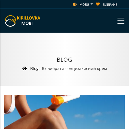
мова
ВИБРАНЕ
BLOG
Рядок
-
Blog
-
Як вибрати сонцезахисний крем
навіґації