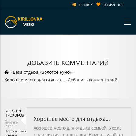
язык
ИЗБРАННОЕ
ДОБАВИТЬ КОММЕНТАРИЙ
Строка
-
База отдыха «Золотое Руно»
-
Хорошее место для отдыха…
-
Добавить комментарий
навигации
АЛЕКСЕЙ
ПРОХОРОВ
Хорошее место для отдыха…
чт,
08/19/2021
- 19:47
Хорошее место для отдыха семьёй. Ухоже
Постоянная
нная чистая территория. Номер с удобств
ссылка