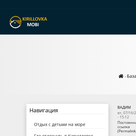
Стр
-
Баз
нав
ВАДИМ
Навигация
вт, 07/16/
- 15:12
Постоянн
Отдых с детьми на море
ссылка
(Permalink
Где отдохнуть в Кирилловке