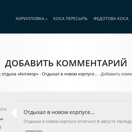
Основная
навигация
КИРИЛЛОВКА
КОСА ПЕРЕСЫПЬ
ФЕДОТОВА КОСА
ДОБАВИТЬ КОММЕНТАРИЙ
ока
а отдыха «Антикор»
-
Отдыхал в новом корпусе…
-
Добавить ком
игации
2019
Отдыхал в новом корпусе…
ая
Отдыхал в новом корпусе-отлично! В августе приеду
)
ОТВЕТИТЬ