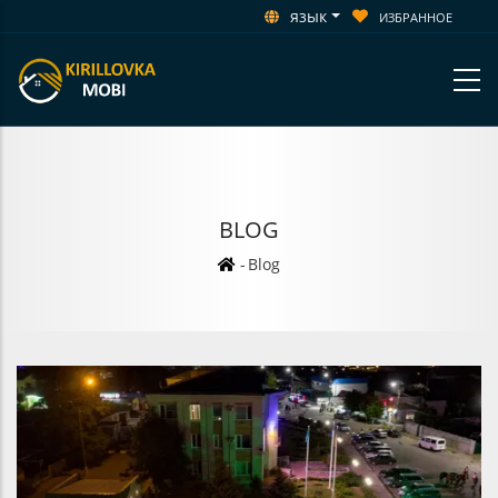
язык
ИЗБРАННОЕ
BLOG
Строка
-
Blog
навигации